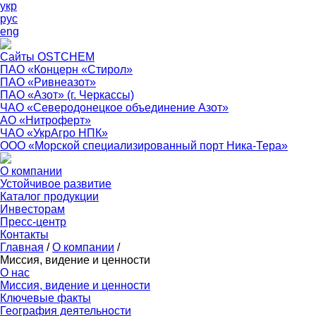
укр
рус
eng
Сайты OSTCHEM
ПАО «Концерн «Стирол»
ПАО «Ривнеазот»
ПАО «Азот» (г. Черкассы)
ЧАО «Северодонецкое объединение Азот»
АО «Нитроферт»
ЧАО «УкрАгро НПК»
ООО «Морской специализированный порт Ника-Тера»
О компании
Устойчивое развитие
Каталог продукции
Инвесторам
Пресс-центр
Контакты
Главная
/
О компании
/
Миссия, видение и ценности
О нас
Миссия, видение и ценности
Ключевые факты
География деятельности