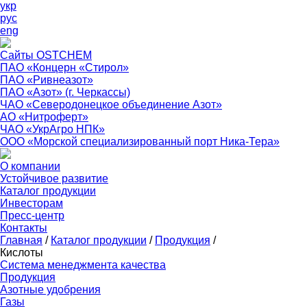
укр
рус
eng
Сайты OSTCHEM
ПАО «Концерн «Стирол»
ПАО «Ривнеазот»
ПАО «Азот» (г. Черкассы)
ЧАО «Северодонецкое объединение Азот»
АО «Нитроферт»
ЧАО «УкрАгро НПК»
ООО «Морской специализированный порт Ника-Тера»
О компании
Устойчивое развитие
Каталог продукции
Инвесторам
Пресс-центр
Контакты
Главная
/
Каталог продукции
/
Продукция
/
Кислоты
Система менеджмента качества
Продукция
Азотные удобрения
Газы