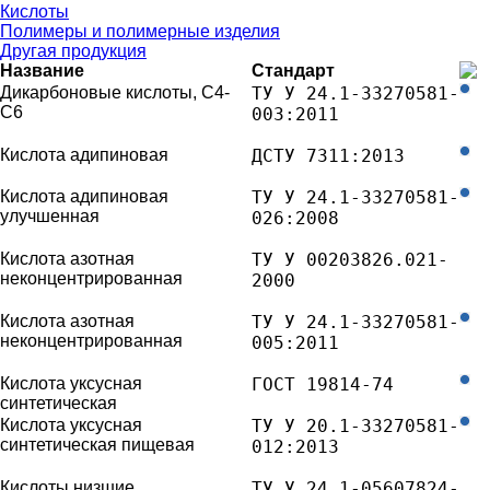
Кислоты
Полимеры и полимерные изделия
Другая продукция
Название
Стандарт
Дикарбоновые кислоты, С4-
ТУ У 24.1-33270581-
С6
003:2011

Кислота адипиновая
ДСТУ 7311:2013

Кислота адипиновая
ТУ У 24.1-33270581-
улучшенная
026:2008

Кислота азотная
ТУ У 00203826.021-
неконцентрированная
2000

Кислота азотная
ТУ У 24.1-33270581-
неконцентрированная
005:2011

Кислота уксусная
ГОСТ 19814-74

синтетическая
Кислота уксусная
ТУ У 20.1-33270581-
синтетическая пищевая
012:2013

Кислоты низшие
ТУ У 24.1-05607824-